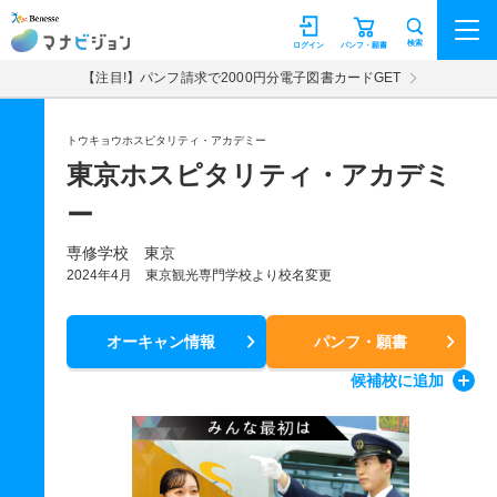
マナビジョン
検索
ログイン
パンフ・願書
【注目!】パンフ請求で2000円分電子図書カードGET
トウキョウホスピタリティ・アカデミー
東京ホスピタリティ・アカデミ
ー
専修学校 東京
2024年4月 東京観光専門学校より校名変更
オーキャン情報
パンフ・願書
候補校
に追加