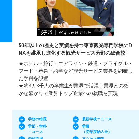
50年以上の歴史と実績を持つ東京観光専門学校のD
NAを継承し進化する観光サービス分野の総合校！
★ホテル・旅行・エアライン・鉄道・ブライダル・
フード・葬祭・語学など観光サービス業界を網羅し
た学科を設置
★約3万3千人の卒業生が業界で活躍！業界との確
かな繋がりで業界トップ企業への就職を実現
学校の特長
最新学校ニュース
学部・学科
学費
・コース
（初年度納入金）