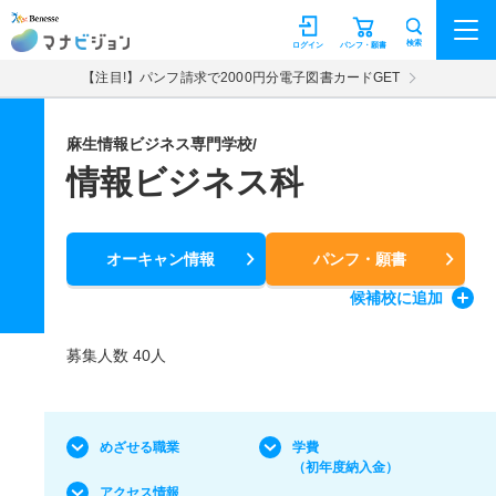
マナビジョン
検索
ログイン
パンフ・願書
【注目!】パンフ請求で2000円分電子図書カードGET
麻生情報ビジネス専門学校/
情報ビジネス科
オーキャン情報
パンフ・願書
候補校
に追加
募集人数 40人
めざせる職業
学費
（初年度納入金）
アクセス情報