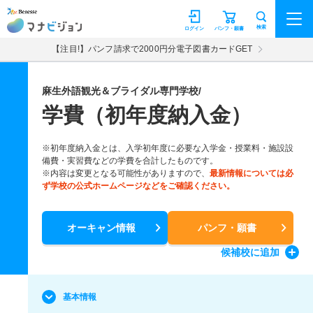
マナビジョン
検索
ログイン
パンフ・願書
【注目!】パンフ請求で2000円分電子図書カードGET
麻生外語観光＆ブライダル専門学校/
学費（初年度納入金）
※初年度納入金とは、入学初年度に必要な入学金・授業料・施設設
備費・実習費などの学費を合計したものです。
※内容は変更となる可能性がありますので、
最新情報については必
ず学校の公式ホームページなどをご確認ください。
オーキャン情報
パンフ・願書
候補校
に追加
基本情報