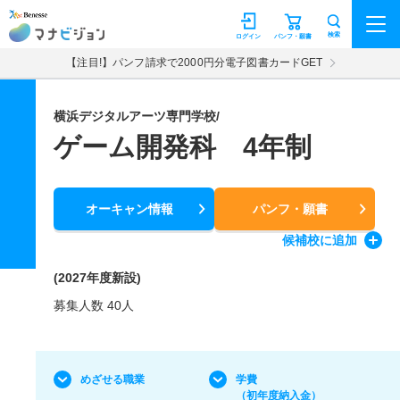
マナビジョン
検索
ログイン
パンフ・願書
【注目!】パンフ請求で2000円分電子図書カードGET
横浜デジタルアーツ専門学校/
ゲーム開発科 4年制
オーキャン情報
パンフ・願書
候補校
に追加
(2027年度新設)
募集人数 40人
めざせる職業
学費
（初年度納入金）