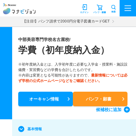
マナビジョン
検索
ログイン
パンフ・願書
【注目!】パンフ請求で2000円分電子図書カードGET
中部美容専門学校名古屋校/
学費（初年度納入金）
※初年度納入金とは、入学初年度に必要な入学金・授業料・施設設
備費・実習費などの学費を合計したものです。
※内容は変更となる可能性がありますので、
最新情報については必
ず学校の公式ホームページなどをご確認ください。
オーキャン情報
パンフ・願書
候補校
に追加
基本情報