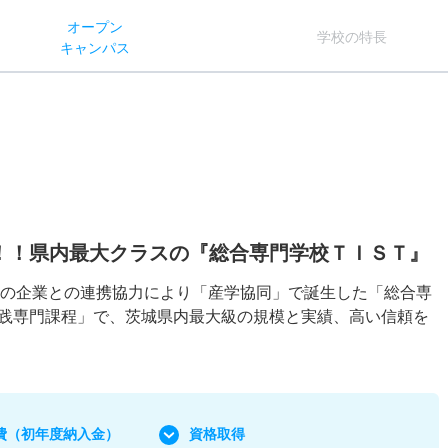
オー
プン
学校
の
特長
キャン
パス
！！県内最大クラスの『総合専門学校ＴＩＳＴ』
多くの企業との連携協力により「産学協同」で誕生した「総合専
践専門課程」で、茨城県内最大級の規模と実績、高い信頼を
費
（初年度納入金）
資格取得