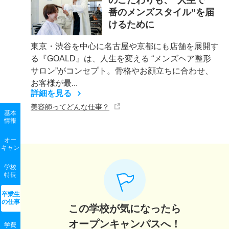
番のメンズスタイル”を届
けるために
東京・渋谷を中心に名古屋や京都にも店舗を展開す
る『GOALD』は、人生を変える “メンズヘア整形
サロン”がコンセプト。骨格やお顔立ちに合わせ、
お客様が最...
詳細を見る
美容師ってどんな仕事？
基本
情報
オー
キャン
学校
特長
卒業生
の
仕事
この学校が気になったら
オープンキャンパスへ！
学費