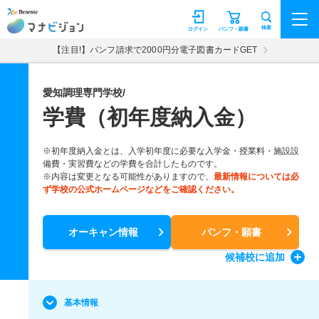
マナビジョン
検索
ログイン
パンフ・願書
【注目!】パンフ請求で2000円分電子図書カードGET
愛知調理専門学校/
学費（初年度納入金）
※初年度納入金とは、入学初年度に必要な入学金・授業料・施設設
備費・実習費などの学費を合計したものです。
※内容は変更となる可能性がありますので、
最新情報については必
ず学校の公式ホームページなどをご確認ください。
オーキャン情報
パンフ・願書
候補校
に追加
基本情報