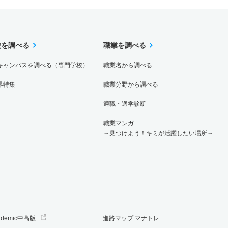
校を調べる
職業を調べる
キャンパスを調べる（専門学校）
職業名から調べる
界特集
職業分野から調べる
適職・適学診断
職業マンガ
～見つけよう！キミが活躍したい場所～
ademic中高版
進路マップ マナトレ