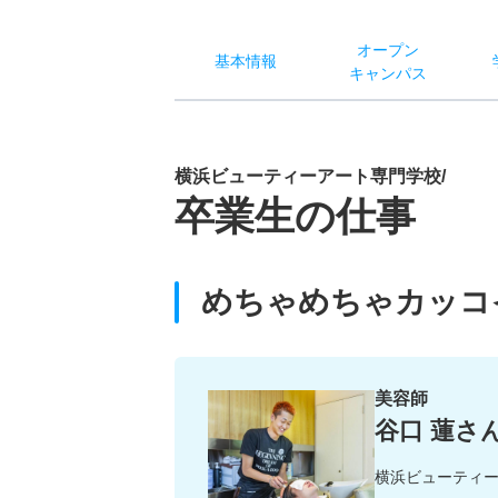
オー
プン
基本
情報
キャン
パス
横浜ビューティーアート専門学校/
卒業生の仕事
めちゃめちゃカッコ
美容師
谷口 蓮さ
横浜ビューティ