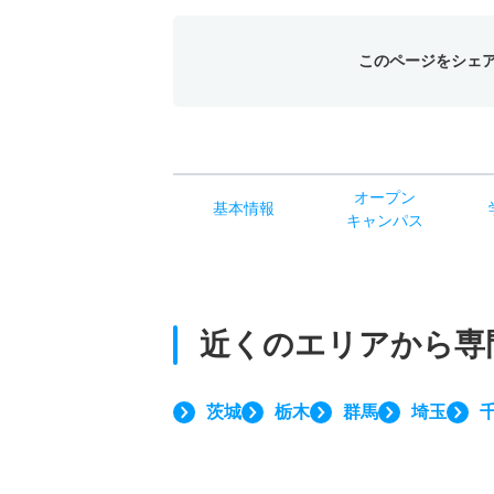
このページをシェ
オー
プン
基本
情報
キャン
パス
近くのエリアから
専
茨城
栃木
群馬
埼玉