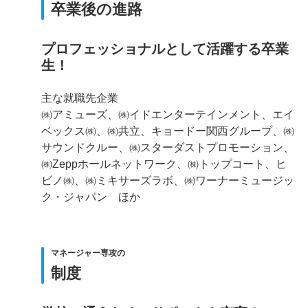
卒業後の進路
プロフェッショナルとして活躍する卒業
生！
主な就職先企業
㈱アミューズ、㈱イドエンターテインメント、エイ
ベックス㈱、㈱共立、キョードー関西グループ、㈱
サウンドクルー、㈱スターダストプロモーション、
㈱Zeppホールネットワーク、㈱トップコート、ヒ
ビノ㈱、㈱ミキサーズラボ、㈱ワーナーミュージッ
ク・ジャパン ほか
マネージャー専攻の
制度