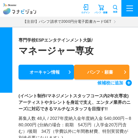
マナビジョン
検索
ログイン
パンフ・願書
【注目!】パンフ請求で2000円分電子図書カードGET
専門学校ESPエンタテインメント大阪/
マネージャー専攻
オーキャン情報
パンフ・願書
候補校
に追加
(イベント制作/マネジメントスタッフコース内2年次専攻)
アーティストやタレントを身近で支え、エンタメ業界のニ
ーズに対応できるマルチなスタッフを目指す!!
募集人数 48人 / 2027年度納入金年度納入金 540,000円～8
80,000円 (分納の場合：前期 54万円（入学金20万円含
む）/後期 34万（学費以外に年間教材費、特別実習費が
別途必要になります）)