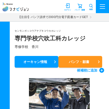
マナビジョン
検索
ログイン
パンフ・願書
【注目!】パンフ請求で2000円分電子図書カードGET
センモンガッコウアナブキコウカカレッジ
専門学校穴吹工科カレッジ
専修学校 香川
オーキャン情報
パンフ・願書
候補校
に追加