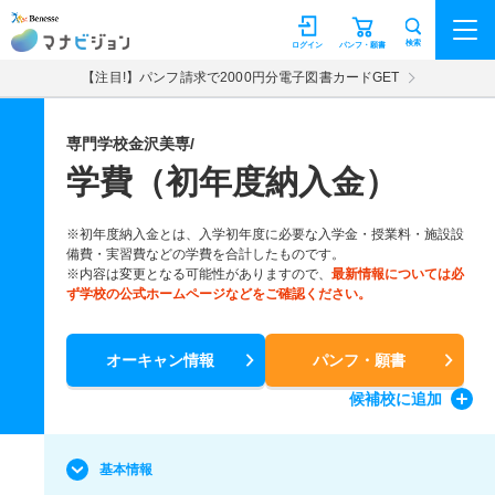
マナビジョン
検索
ログイン
パンフ・願書
【注目!】パンフ請求で2000円分電子図書カードGET
専門学校金沢美専/
学費（初年度納入金）
※初年度納入金とは、入学初年度に必要な入学金・授業料・施設設
備費・実習費などの学費を合計したものです。
※内容は変更となる可能性がありますので、
最新情報については必
ず学校の公式ホームページなどをご確認ください。
オーキャン情報
パンフ・願書
候補校
に追加
基本情報