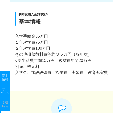
初年度納入金(学費)の
基本情報
入学手続金35万円
１年次学費75万円
２年次学費100万円
その他研修教材費等約３５万円（各年次）
○学生諸費年間15万円、教材費年間20万円
別途、検定料
入学金、施設設備費、授業費、実習費、教育充実費
基本
情報
オー
キャン
学校
特長