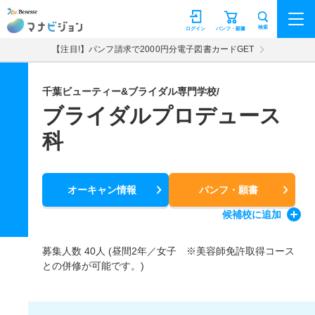
マナビジョン
検索
ログイン
パンフ・願書
【注目!】パンフ請求で2000円分電子図書カードGET
千葉ビューティー&ブライダル専門学校/
ブライダルプロデュース
科
オーキャン情報
パンフ・願書
候補校
に追加
募集人数 40人 (昼間2年／女子 ※美容師免許取得コース
との併修が可能です。)