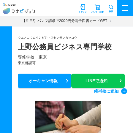
マナビジョン
検索
ログイン
パンフ・願書
【注目!】パンフ請求で2000円分電子図書カードGET
ウエノコウムインビジネスセンモンガッコウ
上野公務員ビジネス専門学校
専修学校 東京
東京都認可
オーキャン情報
LINEで通知
候補校
に追加