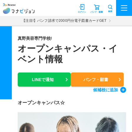
マナビジョン
検索
ログイン
パンフ・願書
【注目!】パンフ請求で2000円分電子図書カードGET
真野美容専門学校/
オープンキャンパス・イ
ベント情報
LINEで通知
パンフ・願書
候補校
に追加
オープンキャンパス☆