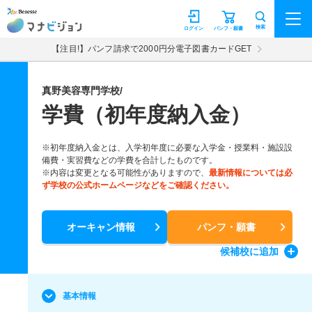
マナビジョン
検索
ログイン
パンフ・願書
【注目!】パンフ請求で2000円分電子図書カードGET
真野美容専門学校/
学費（初年度納入金）
※初年度納入金とは、入学初年度に必要な入学金・授業料・施設設
備費・実習費などの学費を合計したものです。
※内容は変更となる可能性がありますので、
最新情報については必
ず学校の公式ホームページなどをご確認ください。
オーキャン情報
パンフ・願書
候補校
に追加
基本情報