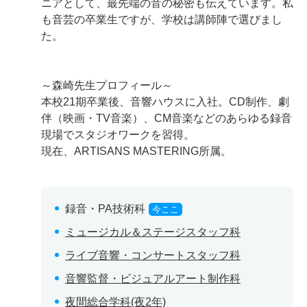
ニアとして、最先端の音の秘密も伝えています。私
も音芸の卒業生ですが、学校は講師陣で選びまし
た。
～森崎先生プロフィール～
本校21期卒業後、音響ハウスに入社。CD制作、劇
伴（映画・TV音楽）、CM音楽などのあらゆる録音
現場でスタジオワークを習得。
現在、ARTISANS MASTERING所属。
録音・PA技術科
今ここ
ミュージカル＆ステージスタッフ科
ライブ音響・コンサートスタッフ科
音響監督・ビジュアルアート制作科
夜間総合学科(夜2年)