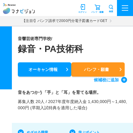
マナビジョン
検索
ログイン
パンフ・願書
【注目!】パンフ請求で2000円分電子図書カードGET
音響芸術専門学校/
録音・PA技術科
オーキャン情報
パンフ・願書
候補校
に追加
音をあつかう「手」と「耳」を育てる場所。
募集人数 20人 / 2027年度年度納入金 1,430,000円～1,480,
000円 (早期入試特典を適用した場合)
めざせる職業
学ぶポイント