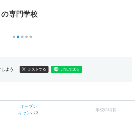
メの専門学校
アしよう
ポストする
LINEで送る
オー
プン
学校
の
特長
キャン
パス