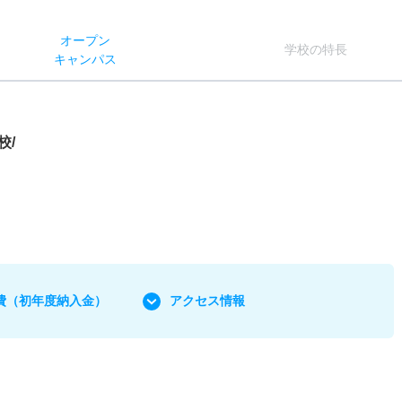
オー
プン
学校
の
特長
キャン
パス
校/
費
（初年度納入金）
アクセス情報