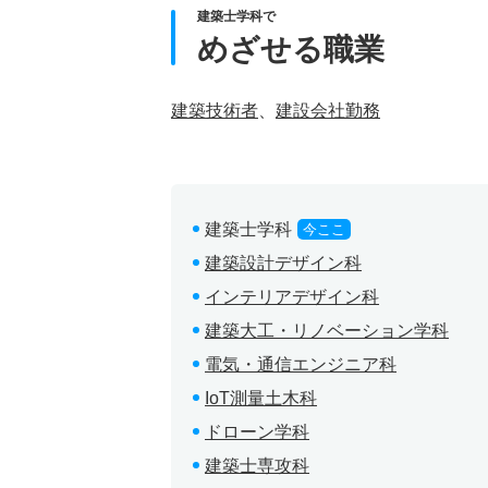
建築士学科で
めざせる職業
建築技術者
、
建設会社勤務
建築士学科
今ここ
建築設計デザイン科
インテリアデザイン科
建築大工・リノベーション学科
電気・通信エンジニア科
IoT測量土木科
ドローン学科
建築士専攻科