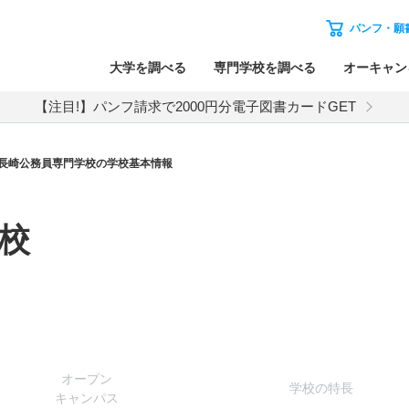
パンフ・願
大学を調べる
専門学校を調べる
オーキャン
【注目!】パンフ請求で2000円分電子図書カードGET
長崎公務員専門学校の学校基本情報
校
オー
プン
学校
の
特長
キャン
パス