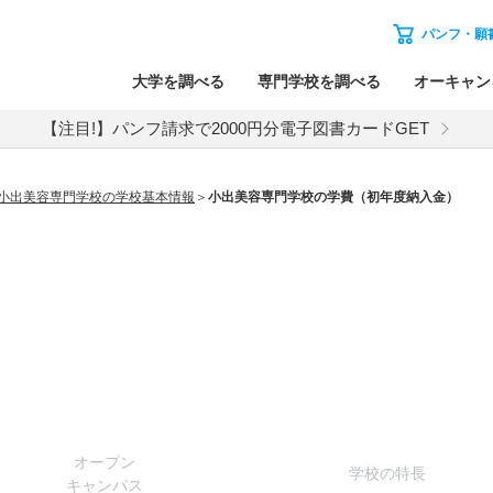
パンフ・願
大学を調べる
専門学校を調べる
オーキャン
【注目!】パンフ請求で2000円分電子図書カードGET
小出美容専門学校の学校基本情報
小出美容専門学校の学費（初年度納入金）
オー
プン
学校
の
特長
キャン
パス