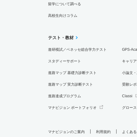
留学について調べる
高校生向けコラム
テスト・教材
進研模試／ベネッセ総合学力テスト
GPS-Ac
スタディーサポート
キャリア
進路マップ 基礎力診断テスト
小論文・
進路マップ 実力診断テスト
受験レポ
進路達成プログラム
Classi
マナビジョン ポートフォリオ
グロース
マナビジョンのご案内
利用規約
よくある