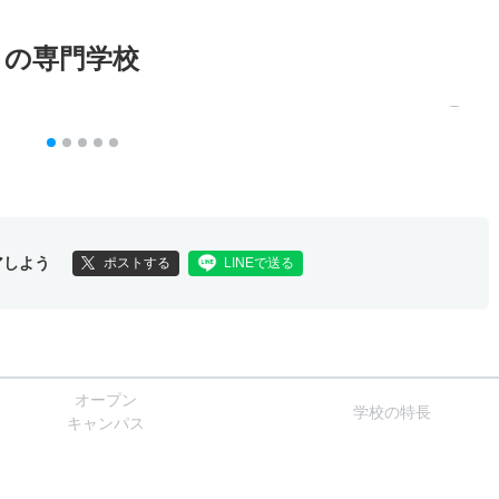
メの専門学校
アしよう
ポストする
LINEで送る
オー
プン
学校
の
特長
キャン
パス