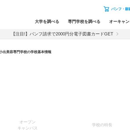
パンフ・願
大学を調べる
専門学校を調べる
オーキャン
【注目!】パンフ請求で2000円分電子図書カードGET
小出美容専門学校の学校基本情報
オー
プン
学校
の
特長
キャン
パス