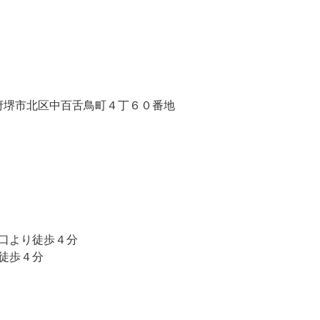
府堺市北区中百舌鳥町４丁６０番地
口より徒歩４分
徒歩４分