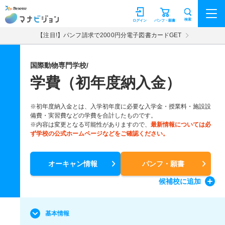
マナビジョン
検索
ログイン
パンフ・願書
【注目!】パンフ請求で2000円分電子図書カードGET
国際動物専門学校/
学費（初年度納入金）
※初年度納入金とは、入学初年度に必要な入学金・授業料・施設設
備費・実習費などの学費を合計したものです。
※内容は変更となる可能性がありますので、
最新情報については必
ず学校の公式ホームページなどをご確認ください。
オーキャン情報
パンフ・願書
候補校
に追加
基本情報