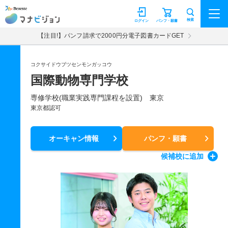
マナビジョン
検索
ログイン
パンフ・願書
【注目!】パンフ請求で2000円分電子図書カードGET
コクサイドウブツセンモンガッコウ
国際動物専門学校
専修学校(職業実践専門課程を設置) 東京
東京都認可
オーキャン情報
パンフ・願書
候補校
に追加