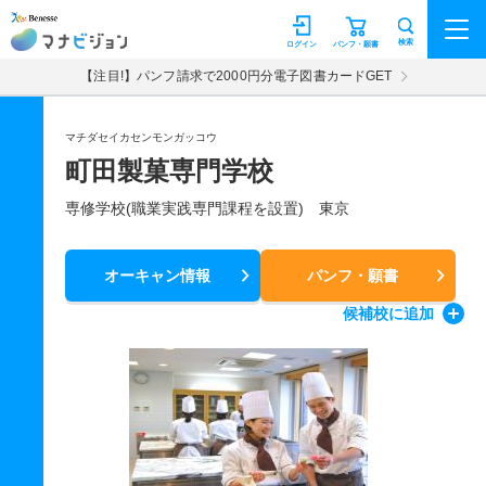
マナビジョン
検索
ログイン
パンフ・願書
【注目!】パンフ請求で2000円分電子図書カードGET
マチダセイカセンモンガッコウ
町田製菓専門学校
専修学校(職業実践専門課程を設置) 東京
オーキャン情報
パンフ・願書
候補校
に追加