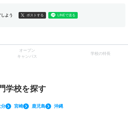
アしよう
ポストする
LINEで送る
オー
プン
学校
の
特長
キャン
パス
門学校を探す
大分
宮崎
鹿児島
沖縄