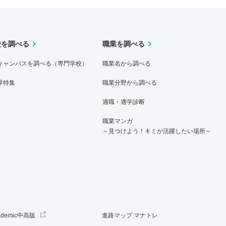
校を調べる
職業を調べる
キャンパスを調べる（専門学校）
職業名から調べる
界特集
職業分野から調べる
適職・適学診断
職業マンガ
～見つけよう！キミが活躍したい場所～
ademic中高版
進路マップ マナトレ