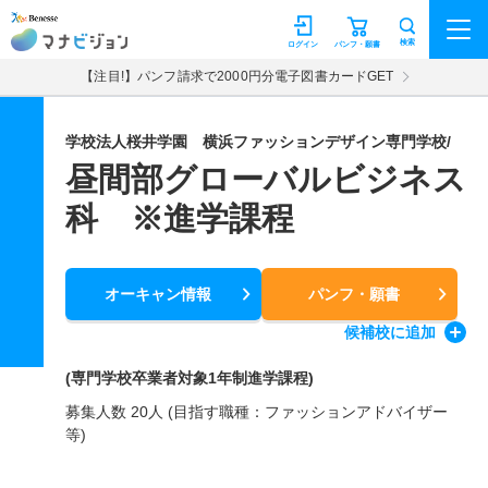
マナビジョン
検索
ログイン
パンフ・願書
【注目!】パンフ請求で2000円分電子図書カードGET
学校法人桜井学園 横浜ファッションデザイン専門学校/
昼間部グローバルビジネス
科 ※進学課程
オーキャン情報
パンフ・願書
候補校
に追加
(専門学校卒業者対象1年制進学課程)
募集人数 20人 (目指す職種：ファッションアドバイザー
等)