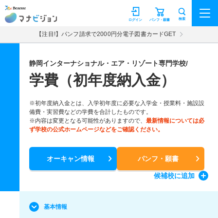
マナビジョン
検索
ログイン
パンフ・願書
【注目!】パンフ請求で2000円分電子図書カードGET
静岡インターナショナル・エア・リゾート専門学校/
学費（初年度納入金）
※初年度納入金とは、入学初年度に必要な入学金・授業料・施設設
備費・実習費などの学費を合計したものです。
※内容は変更となる可能性がありますので、
最新情報については必
ず学校の公式ホームページなどをご確認ください。
オーキャン情報
パンフ・願書
候補校
に追加
基本情報