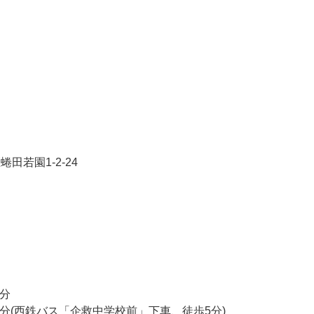
田若園1-2-24
分
分(西鉄バス「企救中学校前」下車、徒歩5分)