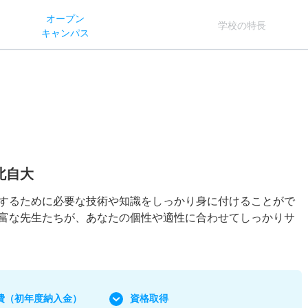
オー
プン
学校
の
特長
キャン
パス
北自大
するために必要な技術や知識をしっかり身に付けることがで
富な先生たちが、あなたの個性や適性に合わせてしっかりサ
費
（初年度納入金）
資格取得