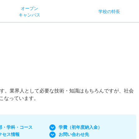
オー
プン
学校
の
特長
キャン
パス
です。業界人として必要な技術・知識はもちろんですが、社会
こなっています。
部・学科
・コース
学費
（初年度納入金）
クセス情報
お問い合わせ先