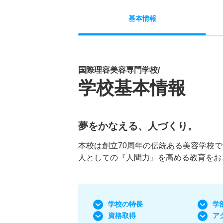
基本
情報
国際理容美容専門学校/
学校基本情報
夢をかなえる、人づくり。
本校は創立70周年の伝統ある美容学校
人としての『人間力』を高める教育をお
学校の特長
学
資格取得
ア