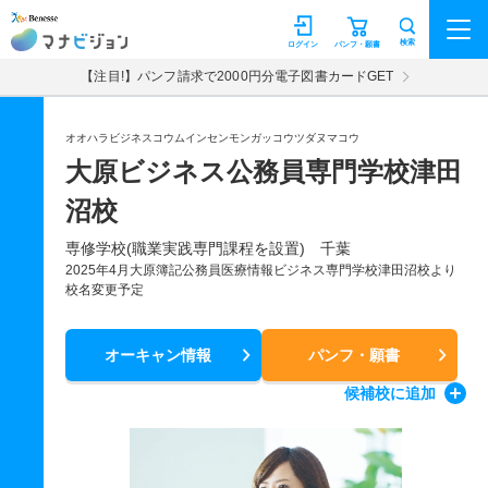
マナビジョン
検索
ログイン
パンフ・願書
【注目!】パンフ請求で2000円分電子図書カードGET
オオハラビジネスコウムインセンモンガッコウツダヌマコウ
大原ビジネス公務員専門学校津田
沼校
専修学校(職業実践専門課程を設置) 千葉
2025年4月大原簿記公務員医療情報ビジネス専門学校津田沼校より
校名変更予定
オーキャン情報
パンフ・願書
候補校
に追加