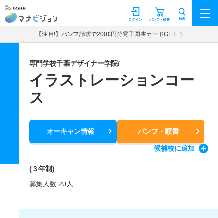
マナビジョン
検索
ログイン
パンフ・願書
【注目!】パンフ請求で2000円分電子図書カードGET
専門学校千葉デザイナー学院/
イラストレーションコー
ス
オーキャン情報
パンフ・願書
候補校
に追加
(３年制)
募集人数 20人