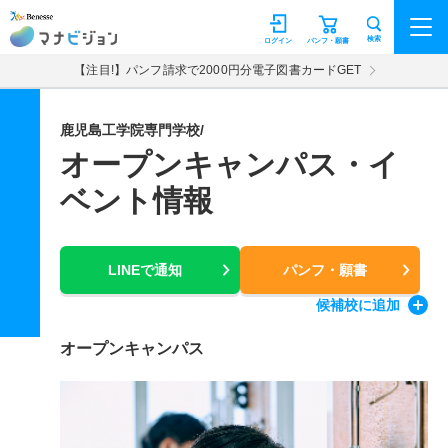
マナビジョン
検索
ログイン
パンフ・願書
【注目!】パンフ請求で2000円分電子図書カードGET
鹿児島工学院専門学校/
オープンキャンパス・イ
ベント情報
LINEで通知
パンフ・願書
候補校
に追加
オープンキャンパス