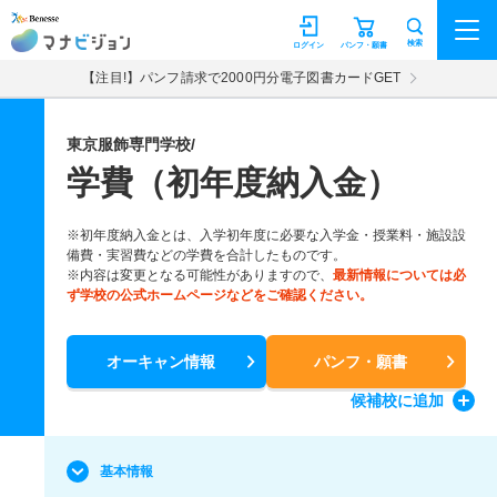
マナビジョン
検索
ログイン
パンフ・願書
【注目!】パンフ請求で2000円分電子図書カードGET
東京服飾専門学校/
学費（初年度納入金）
※初年度納入金とは、入学初年度に必要な入学金・授業料・施設設
備費・実習費などの学費を合計したものです。
※内容は変更となる可能性がありますので、
最新情報については必
ず学校の公式ホームページなどをご確認ください。
オーキャン情報
パンフ・願書
候補校
に追加
基本情報