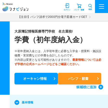
マナビジョン
検索
ログイン
パンフ・願書
【注目!】パンフ請求で2000円分電子図書カードGET
大原簿記情報医療専門学校 名古屋校/
学費（初年度納入金）
※初年度納入金とは、入学初年度に必要な入学金・授業料・施設設
備費・実習費などの学費を合計したものです。
※内容は変更となる可能性がありますので、
最新情報については必
ず学校の公式ホームページなどをご確認ください。
オーキャン情報
パンフ・願書
候補校
に追加
基本情報