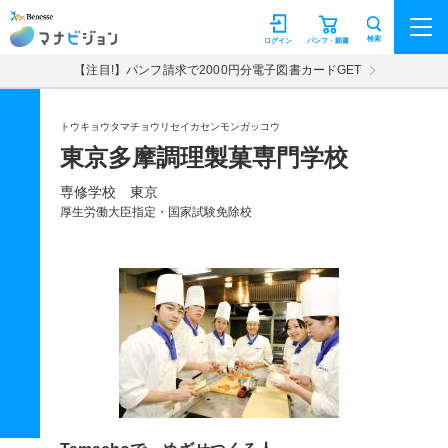
マナビジョン
検索
ログイン
パンフ・願書
【注目!】パンフ請求で2000円分電子図書カードGET
トウキョウタマチョウリセイカセンモンガッコウ
東京多摩調理製菓専門学校
専修学校 東京
厚生労働大臣指定・国家試験免除校