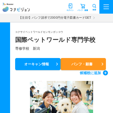
マナビジョン
検索
ログイン
パンフ・願書
【注目!】パンフ請求で2000円分電子図書カードGET
コクサイペットワールドセンモンガッコウ
国際ペットワールド専門学校
専修学校 新潟
オーキャン情報
パンフ・願書
候補校
に追加