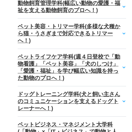
動物飼育管理学科(幅広い動物の愛護・福
祉を支える動物飼育のプロへ！)
ペット美容・トリマー学科(多様な犬種か
ら猫・うさぎまで対応できるトリマー
へ！)
ペットライフケア学科(週４日登校で「動
物看護」「ペット美容」「犬のしつけ」
「愛護・福祉」を学び幅広い知識を持っ
た動物のプロへ！)
ドッグトレーニング学科(犬と飼い主さん
のコミュニケーションを支えるドッグト
レーナーへ！)
ペットビジネス・マネジメント大学科
(「動物」×「IT・ビジネス」で動物と人