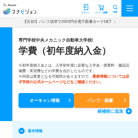
マナビジョン
検索
ログイン
パンフ・願書
【注目!】パンフ請求で2000円分電子図書カードGET
専門学校中央メカニック自動車大学校/
学費（初年度納入金）
※初年度納入金とは、入学初年度に必要な入学金・授業料・施設設
備費・実習費などの学費を合計したものです。
※内容は変更となる可能性がありますので、
最新情報については必
ず学校の公式ホームページなどをご確認ください。
オーキャン情報
パンフ・願書
候補校
に追加
基本情報