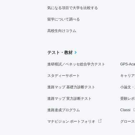
気になる項目で大学を比較する
留学について調べる
高校生向けコラム
テスト・教材
進研模試／ベネッセ総合学力テスト
GPS-Ac
スタディーサポート
キャリア
進路マップ 基礎力診断テスト
小論文・
進路マップ 実力診断テスト
受験レポ
進路達成プログラム
Classi
マナビジョン ポートフォリオ
グロース