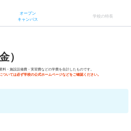
オー
プン
学校
の
特長
キャン
パス
金）
業料・施設設備費・実習費などの学費を合計したものです。
については必ず学校の公式ホームページなどをご確認ください。