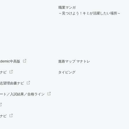
職業マンガ
～見つけよう！キミが活躍したい場所～
ademic中高版
進路マップ マナトレ
ナビ
タイピング
志望理由書ナビ
ート／入試結果／合格ライン
ナビ