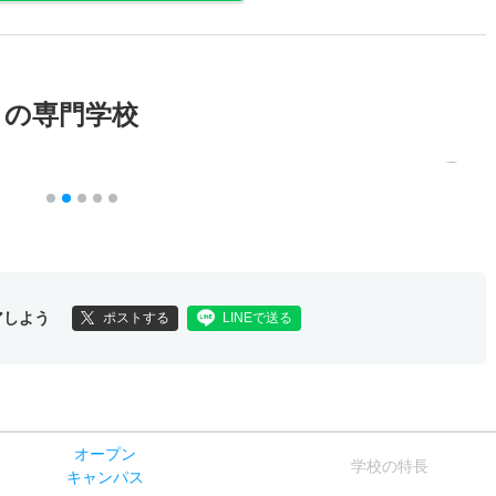
メの専門学校
アしよう
ポストする
LINEで送る
オー
プン
学校
の
特長
キャン
パス