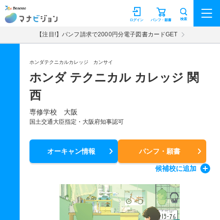
マナビジョン
検索
ログイン
パンフ・願書
【注目!】パンフ請求で2000円分電子図書カードGET
ホンダテクニカルカレッジ カンサイ
ホンダ テクニカル カレッジ 関
西
専修学校 大阪
国土交通大臣指定・大阪府知事認可
オーキャン情報
パンフ・願書
候補校
に追加