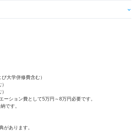
）
円および大学併修費含む）
む）
む）
エーション費として5万円～8万円必要です。
分納です。
典があります。