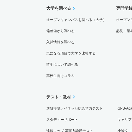
大学を調べる
専門学
オープンキャンパスを調べる（大学）
オープン
偏差値から調べる
必見！業
入試情報を調べる
気になる項目で大学を比較する
留学について調べる
高校生向けコラム
テスト・教材
進研模試／ベネッセ総合学力テスト
GPS-Ac
スタディーサポート
キャリア
進路マップ 基礎力診断テスト
小論文・