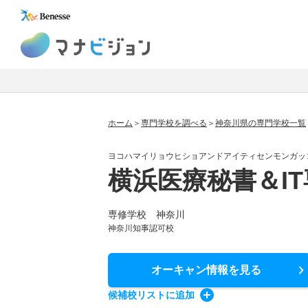
マナビジョン
ホーム
専門学校を調べる
神奈川県の専門学校一覧
ヨコハマイリョウヒショアンドアイティセンモンガッ
横浜医療秘書＆I
専修学校 神奈川
神奈川知事認可校
オーキャン情報
を見る
候補校
リスト
に追加