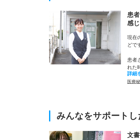
患者
感じ
現在
どで
患者
れた時
詳細
医療
みんなをサポートした
文書