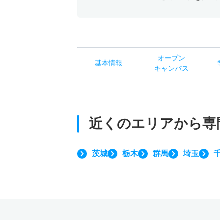
オー
プン
基本
情報
キャン
パス
近くのエリアから
専
茨城
栃木
群馬
埼玉