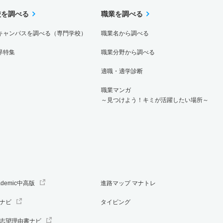
校を調べる
職業を調べる
キャンパスを調べる（専門学校）
職業名から調べる
界特集
職業分野から調べる
適職・適学診断
職業マンガ
～見つけよう！キミが活躍したい場所～
ademic中高版
進路マップ マナトレ
ナビ
タイピング
志望理由書ナビ