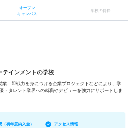
オー
プン
学校
の
特長
キャン
パス
ーテインメントの学校
的授業、即戦力を身につける企業プロジェクトなどにより、学
優・タレント業界への就職やデビューを強力にサポートしま
費
（初年度納入金）
アクセス情報