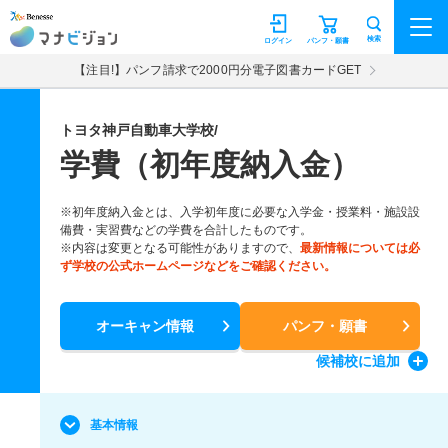
マナビジョン
検索
ログイン
パンフ・願書
【注目!】パンフ請求で2000円分電子図書カードGET
トヨタ神戸自動車大学校/
学費（初年度納入金）
※初年度納入金とは、入学初年度に必要な入学金・授業料・施設設
備費・実習費などの学費を合計したものです。
※内容は変更となる可能性がありますので、
最新情報については必
ず学校の公式ホームページなどをご確認ください。
オーキャン情報
パンフ・願書
候補校
に追加
基本情報