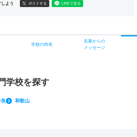
アしよう
ポストする
LINEで送る
先輩からの
学校
の
特長
ス
メッセージ
門学校を探す
奈良
和歌山