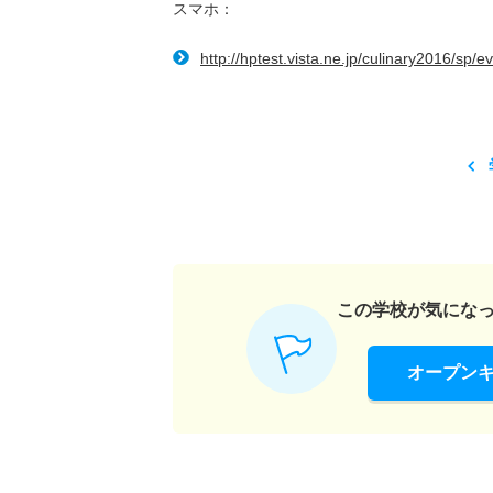
スマホ：
http://hptest.vista.ne.jp/culinary2016/sp/e
この学校が気にな
オープン