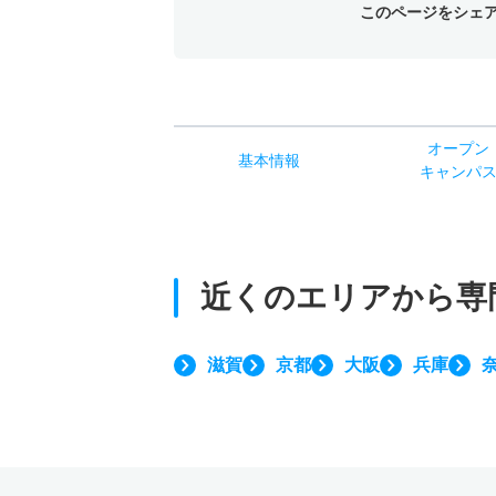
このページをシェ
オー
プン
基本
情報
キャン
パ
近くのエリアから
専
滋賀
京都
大阪
兵庫