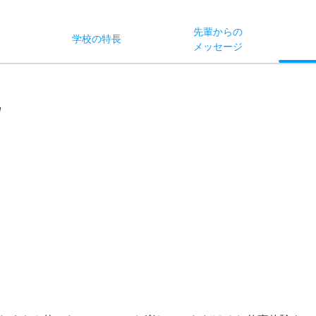
先輩からの
学校
の
特長
ス
メッセージ
/