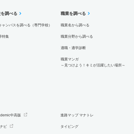
校を調べる
職業を調べる
キャンパスを調べる（専門学校）
職業名から調べる
界特集
職業分野から調べる
適職・適学診断
職業マンガ
～見つけよう！キミが活躍したい場所～
ademic中高版
進路マップ マナトレ
ナビ
タイピング