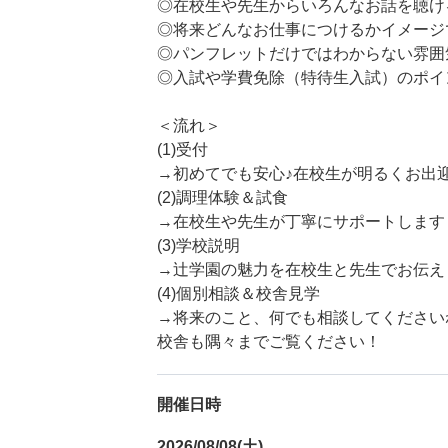
◎在校生や先生からいろんなお話を聴け
◎将来どんなお仕事につけるかイメージ
◎パンフレットだけではわからない雰囲
◎入試や学費免除（特待生入試）のポイ
＜流れ＞
(1)受付
→初めてでも安心♪在校生が明るくお出
(2)調理体験＆試食
→在校生や先生が丁寧にサポートします
(3)学校説明
→辻学園の魅力を在校生と先生でお伝え
(4)個別相談＆校舎見学
→将来のこと、何でも相談してください
校舎も隅々までご覧ください！
開催日時
2026/08/08(土)