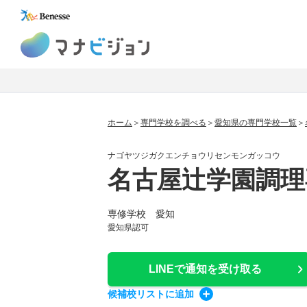
マナビジョン
ホーム
専門学校を調べる
愛知県の専門学校一覧
ナゴヤツジガクエンチョウリセンモンガッコウ
名古屋辻学園調理
専修学校 愛知
愛知県認可
LINEで通知
を受け取る
候補校
リスト
に追加