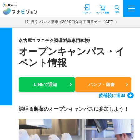
マナビジョン
検索
ログイン
パンフ・願書
【注目!】パンフ請求で2000円分電子図書カードGET
名古屋ユマニテク調理製菓専門学校/
オープンキャンパス・イ
ベント情報
LINEで通知
パンフ・願書
候補校
に追加
調理＆製菓のオープンキャンパスに参加しよう！