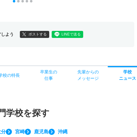
アしよう
ポストする
LINEで送る
卒業生の
先輩からの
学校
学校
の
特長
仕事
メッセージ
ニュース
門学校を探す
大分
宮崎
鹿児島
沖縄