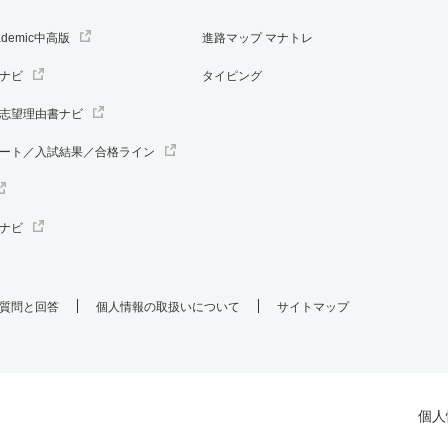
ademic中高版
進路マップ マナトレ
ナビ
タイピング
志望理由書ナビ
ート／入試結果／合格ライン
ナビ
質問と回答
個人情報の取扱いについて
サイトマップ
個人