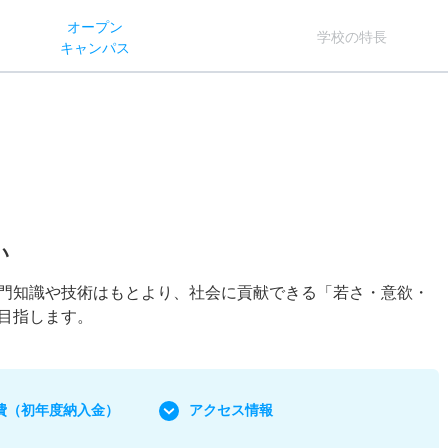
オー
プン
学校
の
特長
キャン
パス
い
門知識や技術はもとより、社会に貢献できる「若さ・意欲・
目指します。
費
（初年度納入金）
アクセス情報