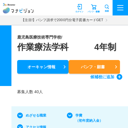
マナビジョン
検索
ログイン
パンフ・願書
【注目!】パンフ請求で2000円分電子図書カードGET
鹿児島医療技術専門学校/
作業療法学科 4年制
オーキャン情報
パンフ・願書
候補校
に追加
募集人数 40人
めざせる職業
学費
（初年度納入金）
アクセス情報