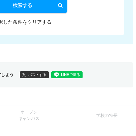
検索する
択した条件をクリアする
アしよう
ポストする
LINEで送る
オー
プン
学校
の
特長
キャン
パス