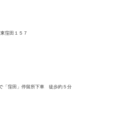
市東窪田１５７
スで「窪田」停留所下車 徒歩約５分