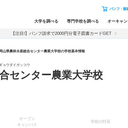
パンフ・願
大学を調べる
専門学校を調べる
オーキャン
【注目!】パンフ請求で2000円分電子図書カードGET
岡山県農林水産総合センター農業大学校の学校基本情報
ギョウダイガッコウ
合センター農業大学校
オー
プン
学校
の
特長
キャン
パス